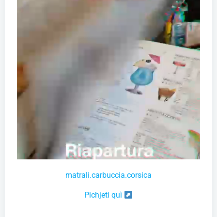
matrali.carbuccia.corsica
Pichjeti quì