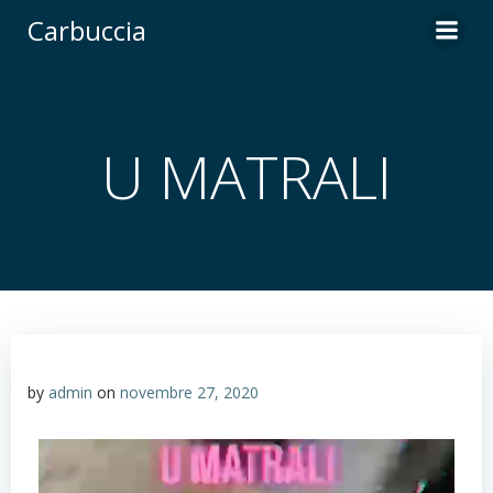
Carbuccia
U MATRALI
by
admin
on
novembre 27, 2020